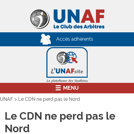
Skip
to
content
Accès adhérents
MENU
UNAF
>
Le CDN ne perd pas le Nord
Le CDN ne perd pas le
Nord