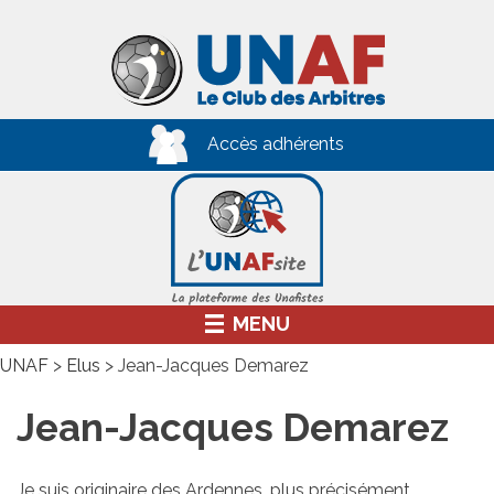
Skip
to
content
Accès adhérents
MENU
UNAF
>
Elus
>
Jean-Jacques Demarez
Jean-Jacques Demarez
Je suis originaire des Ardennes, plus précisément