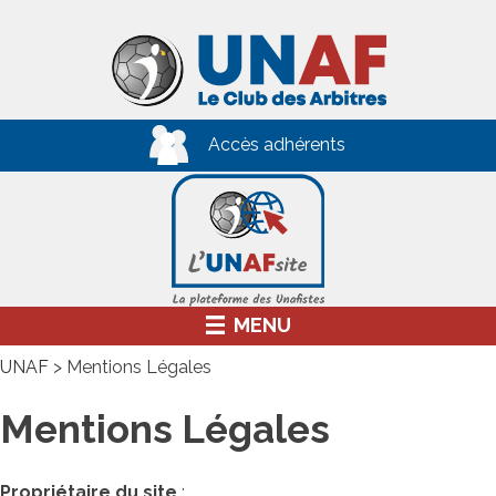
Skip
to
content
Accès adhérents
MENU
UNAF
>
Mentions Légales
Mentions Légales
Propriétaire du site
: