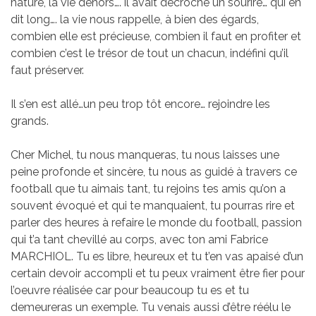
nature, la vie dehors…. il avait décroché un sourire… qui en
dit long…. la vie nous rappelle, à bien des égards,
combien elle est précieuse, combien il faut en profiter et
combien c’est le trésor de tout un chacun, indéfini qu’il
faut préserver.
Il s’en est allé…un peu trop tôt encore… rejoindre les
grands.
Cher Michel, tu nous manqueras, tu nous laisses une
peine profonde et sincère, tu nous as guidé à travers ce
football que tu aimais tant, tu rejoins tes amis qu’on a
souvent évoqué et qui te manquaient, tu pourras rire et
parler des heures à refaire le monde du football, passion
qui t’a tant chevillé au corps, avec ton ami Fabrice
MARCHIOL. Tu es libre, heureux et tu t’en vas apaisé d’un
certain devoir accompli et tu peux vraiment être fier pour
l’oeuvre réalisée car pour beaucoup tu es et tu
demeureras un exemple. Tu venais aussi d’être réélu le