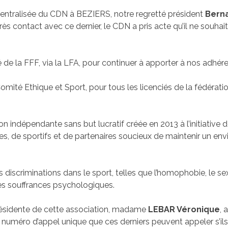
entralisée du CDN à BEZIERS, notre regretté président
Bern
ès contact avec ce dernier, le CDN a pris acte qu’il ne souhai
é de la FFF, via la LFA, pour continuer à apporter à nos adhé
mité Ethique et Sport, pour tous les licenciés de la fédérati
n indépendante sans but lucratif créée en 2013 à l’initiative 
stes, de sportifs et de partenaires soucieux de maintenir un e
es discriminations dans le sport, telles que l’homophobie, le s
des souffrances psychologiques.
présidente de cette association, madame
LEBAR Véronique
, 
n numéro d’appel unique que ces derniers peuvent appeler s’ils