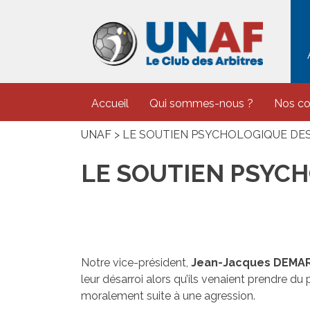
Skip
to
content
Accueil
Qui sommes-nous ?
Nos c
UNAF
>
LE SOUTIEN PSYCHOLOGIQUE DES
LE SOUTIEN PSYC
Notre vice-président,
Jean-Jacques DEMA
leur désarroi alors qu’ils venaient prendre du 
moralement suite à une agression.