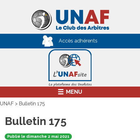
Skip
to
content
Accès adhérents
MENU
UNAF
>
Bulletin 175
Bulletin 175
Publié le dimanche 2 mai 2021