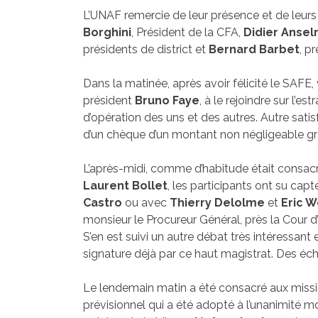
L’UNAF remercie de leur présence et de leurs
Borghini
, Président de la CFA,
Didier Anse
présidents de district et
Bernard Barbet
, p
Dans la matinée, après avoir félicité le SAF
président
Bruno Faye
, à le rejoindre sur l’
d’opération des uns et des autres. Autre sati
d’un chèque d’un montant non négligeable gr
L’après-midi, comme d’habitude était consac
Laurent Bollet
, les participants ont su capt
Castro
ou avec
Thierry Delolme
et
Eric 
monsieur le Procureur Général, près la Cour 
S’en est suivi un autre débat très intéressant
signature déjà par ce haut magistrat. Des écha
Le lendemain matin a été consacré aux missio
prévisionnel qui a été adopté à l’unanimité m