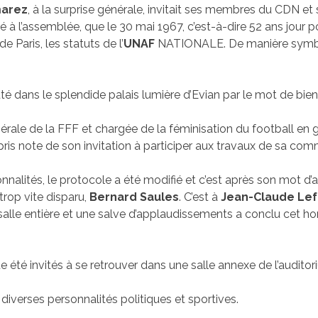
arez
, à la surprise générale, invitait ses membres du CDN et
é à l’assemblée, que le 30 mai 1967, c’est-à-dire 52 ans jour po
e Paris, les statuts de l’
UNAF
NATIONALE. De manière symboli
té dans le splendide palais lumière d’Evian par le mot de bi
nérale de la FFF et chargée de la féminisation du football en gén
pris note de son invitation à participer aux travaux de sa com
nalités, le protocole a été modifié et c’est après son mot d’a
rop vite disparu,
Bernard Saules
. C’est à
Jean-Claude Lef
a salle entière et une salve d’applaudissements a conclu ce
te été invités à se retrouver dans une salle annexe de l’audito
diverses personnalités politiques et sportives.