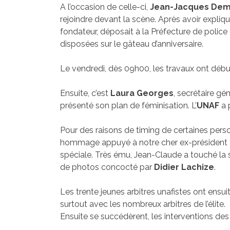
A l’occasion de celle-ci,
Jean-Jacques Dem
rejoindre devant la scène. Après avoir expliqu
fondateur, déposait à la Préfecture de police d
disposées sur le gâteau d’anniversaire.
Le vendredi, dès 09h00, les travaux ont débu
Ensuite, c’est
Laura Georges
, secrétaire gé
présenté son plan de féminisation. L’
UNAF
a 
Pour des raisons de timing de certaines person
hommage appuyé à notre cher ex-président t
spéciale. Très ému, Jean-Claude a touché l
de photos concocté par
Didier Lachize
.
Les trente jeunes arbitres unafistes ont ensui
surtout avec les nombreux arbitres de l’élite.
Ensuite se succédèrent, les interventions des 