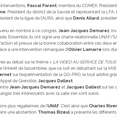
 interventions,
Pascal Parent
, membre du COMEX, Président 
lme
, Président du district de la Savoie et représentant la LFA
résident de la ligue de l’AURA, ainsi que
Denis Allard
, préside
E, venu en nombre à ce congrès,
Jean-Jacques Demarez
, in
estrade. Ensemble, ils ont signé une charte relationnelle UNAF
sfaction et preuve de la bonne collaboration entre ces deux en
âce à une intervention remarquée d’
Olivier Lamarre
lors d’u
rée au débat sur le thème «
LA VIDEO AU SERVICE DE TOUS
er l’intérêt de l’assemblée, que ce soit en débattant sur la VA
Wernet
sur l’expérimentation de la GO-PRO, le tout arbitré gr
d’Appel de Grenoble,
Jacques Dallest
.
 entre
Jean-Jacques Demarez
et
Jacques Dallest
sur les 
nges très intéressants avec la salle s’en sont suivis.
ns plus régaliennes de l’
UNAF
. C’est ainsi que
Charles Rive
oins une abstention.
Thomas Bizeul
a présenté les différents