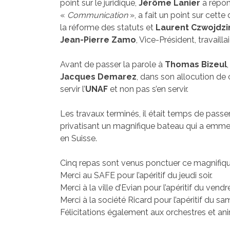
point sur le juridique,
Jérôme Lanier
a répon
«
Communication
», a fait un point sur cette 
la réforme des statuts et
Laurent Czwojdzi
Jean-Pierre Zamo
, Vice-Président, travai
Avant de passer la parole à
Thomas Bizeul
Jacques Demarez
, dans son allocution de c
servir l’
UNAF
et non pas s’en servir.
Les travaux terminés, il était temps de passer
privatisant un magnifique bateau qui a emmen
en Suisse.
Cinq repas sont venus ponctuer ce magnifique
Merci au SAFE pour l’apéritif du jeudi soir.
Merci à la ville d’Evian pour l’apéritif du vendr
Merci à la société Ricard pour l’apéritif du sa
Félicitations également aux orchestres et ani