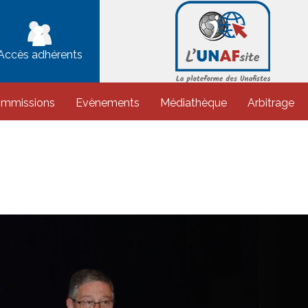
Accès adhérents
ommissions
Evènements
Médiathèque
Arbitrage