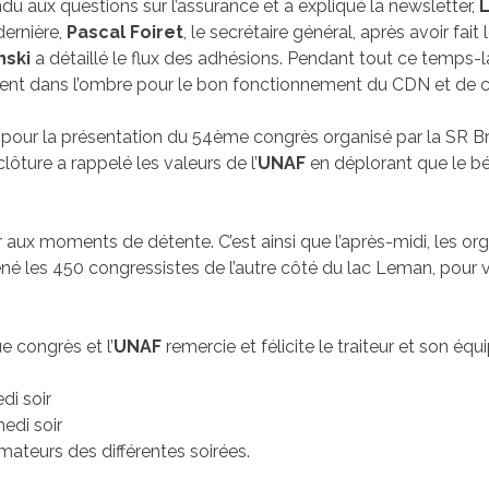
du aux questions sur l’assurance et a expliqué la newsletter,
L
dernière,
Pascal Foiret
, le secrétaire général, après avoir fait 
nski
a détaillé le flux des adhésions. Pendant tout ce temps-l
llaient dans l’ombre pour le bon fonctionnement du CDN et de 
, pour la présentation du 54ème congrès organisé par la SR Br
lôture a rappelé les valeurs de l’
UNAF
en déplorant que le bén
 aux moments de détente. C’est ainsi que l’après-midi, les org
é les 450 congressistes de l’autre côté du lac Leman, pour vi
 congrès et l’
UNAF
remercie et félicite le traiteur et son équ
edi soir
medi soir
mateurs des différentes soirées.