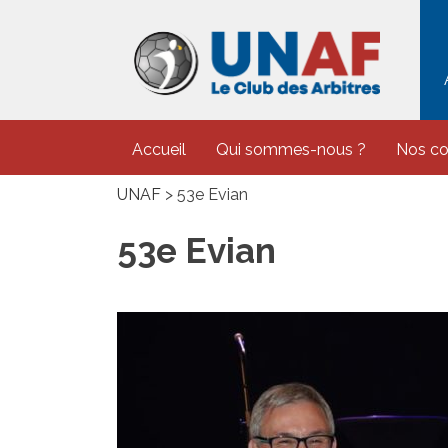
Skip
to
content
Accueil
Qui sommes-nous ?
Nos c
UNAF
>
53e Evian
53e Evian