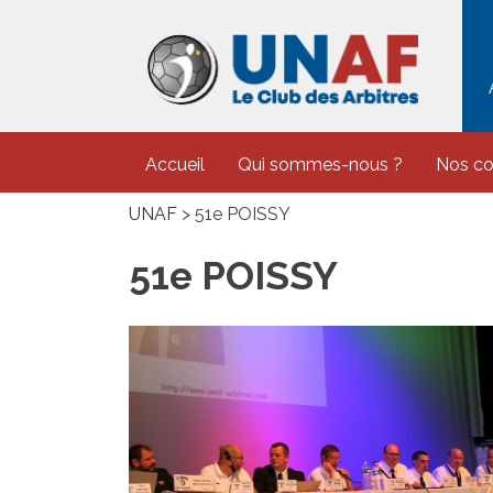
Skip
to
content
Accueil
Qui sommes-nous ?
Nos c
UNAF
>
51e POISSY
51e POISSY