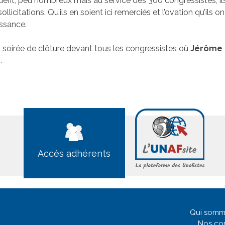
e défit, peu nombreux mais au service des 300 congressistes, i
licitations. Qu’ils en soient ici remerciés et l’ovation qu’ils o
ssance.
a soirée de clôture devant tous les congressistes où
Jérôme 
.
Accès adhérents
Qui somm
Nos co