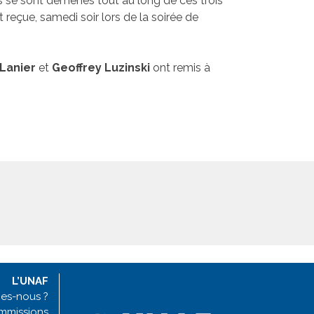
ls se sont démenés tout au long de ces trois
nt reçue, samedi soir lors de la soirée de
Lanier
et
Geoffrey Luzinski
ont remis à
L’UNAF
es-nous ?
mmissions