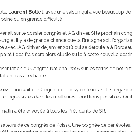
ble,
Laurent Bollet
, avec une saison qui a vue beaucoup de d
peine ou en grande difficulté.
venait sur le dossier congrès et AG d’hiver. Si le prochain co
2019 et il y a de grande chance que la Bretagne soit l’organis
 avec l’AG d’hiver de janvier 2018 qui se déroulera à Bordeaux
aratif des frais sera alors étudié suite à cette nouvelle desti
résentation du Congrès National 2018 sur les terres de notre t
ation très alléchante.
rez
, concluait ce Congrès de Poissy en félicitant les organisa
s congressistes dans les meilleures conditions possibles. Qu’il
matin a été envoyée à tous les Présidents de SR.
ateurs de ce congrès de Poissy. Une poignée de bénévoles, 