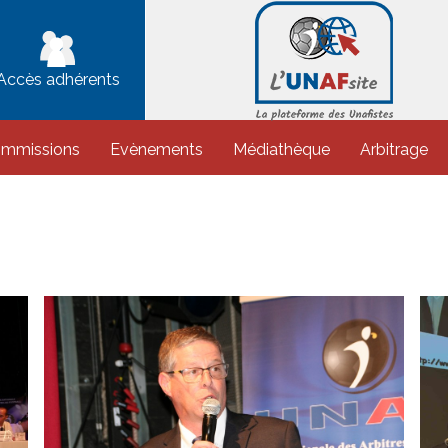
Accès adhérents
ommissions
Evènements
Médiathèque
Arbitrage